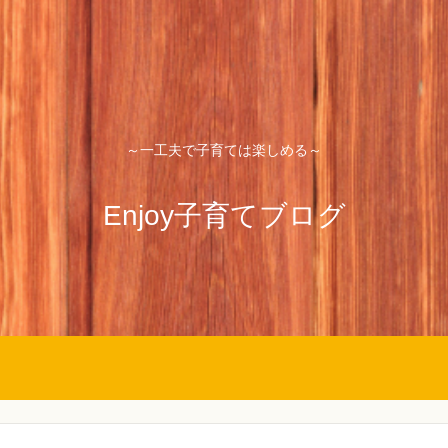
～一工夫で子育ては楽しめる～
Enjoy子育てブログ