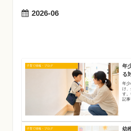
2026-06
年
子育て情報・ブログ
る
年少
け、
す。
記事
幼
子育て情報・ブログ