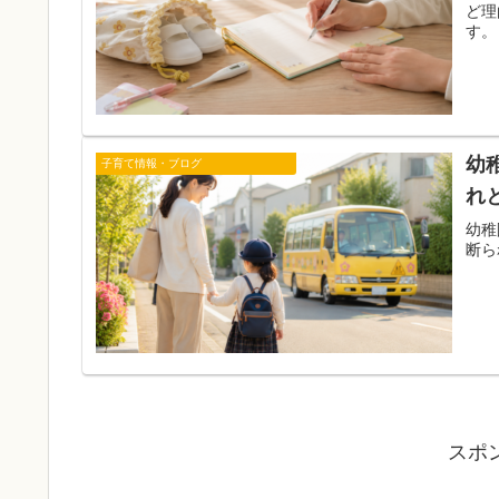
ど理
す。
幼
子育て情報・ブログ
れ
幼稚
断ら
スポ