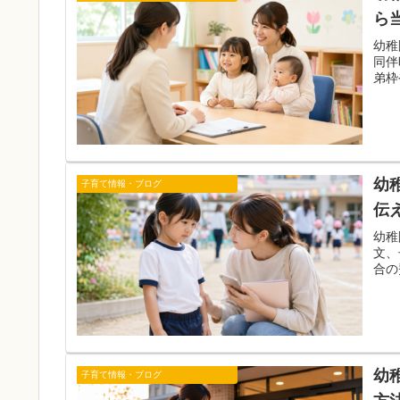
ら
幼稚
同伴
弟枠
幼
子育て情報・ブログ
伝
幼稚
文、
合の
幼
子育て情報・ブログ