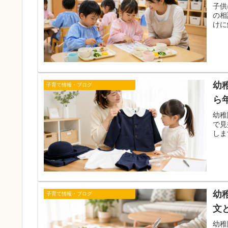
子供
の相
けに
幼
子育て情報・ブログ
ら
幼稚
で見
しま
幼
子育て情報・ブログ
文
幼稚