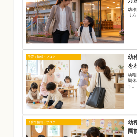
方
幼稚
り方
幼
子育て情報・ブログ
を
幼稚
期休
す。
幼
子育て情報・ブログ
園