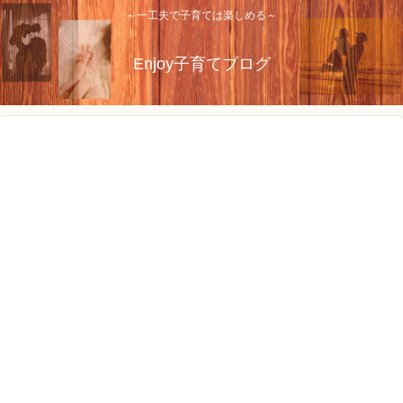
～一工夫で子育ては楽しめる～
Enjoy子育てブログ