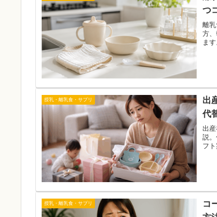
つ
離乳
方、
ます
出
授乳・離乳食・サプリ
代
出産
説。
フト
コ
授乳・離乳食・サプリ