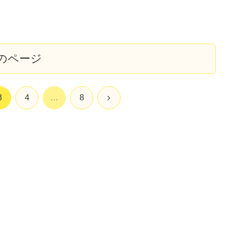
のページ
次
3
4
…
8
へ