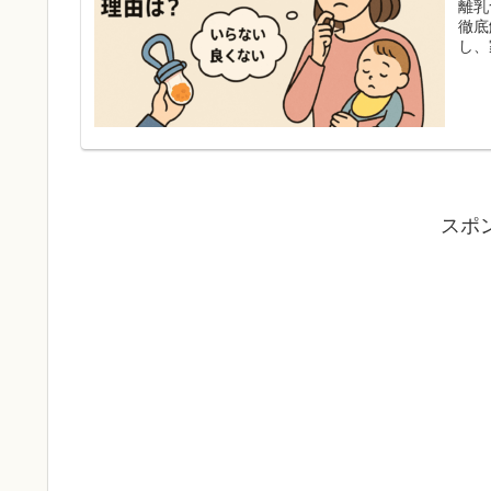
離乳
徹底
し、
スポ