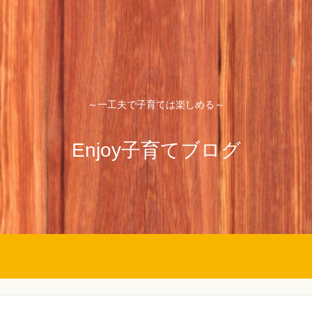
～一工夫で子育ては楽しめる～
Enjoy子育てブログ