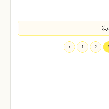
次
前
1
2
へ