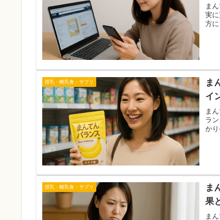
まん
実に
方に
ま
授乳・離乳食・サプリ
イ
まん
ラン
かり
ま
授乳・離乳食・サプリ
果
まん