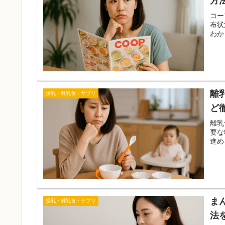
方
コー
布状
わか
離
授乳・離乳食・サプリ
ど
離乳
要な
進め
ま
授乳・離乳食・サプリ
法