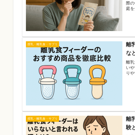
際の
庭を
離
授乳・離乳食・サプリ
な
離乳
いや
りや
離
授乳・離乳食・サプリ
験