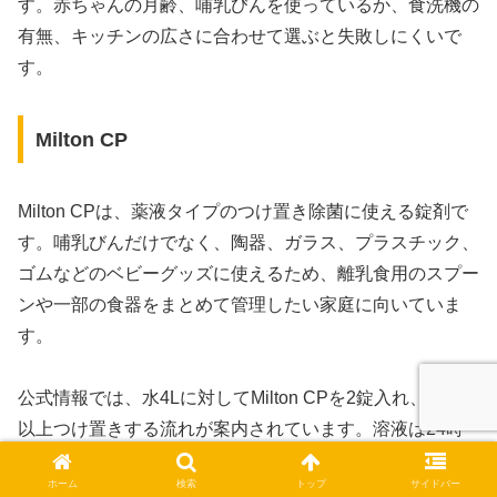
す。赤ちゃんの月齢、哺乳びんを使っているか、食洗機の
有無、キッチンの広さに合わせて選ぶと失敗しにくいで
す。
Milton CP
Milton CPは、薬液タイプのつけ置き除菌に使える錠剤で
す。哺乳びんだけでなく、陶器、ガラス、プラスチック、
ゴムなどのベビーグッズに使えるため、離乳食用のスプー
ンや一部の食器をまとめて管理したい家庭に向いていま
す。
公式情報では、水4Lに対してMilton CPを2錠入れ、1時間
以上つけ置きする流れが案内されています。溶液は24時
間使えるため、哺乳びんやマグのパーツが多い家庭では、
ホーム
検索
トップ
サイドバー
まとめて管理しやすいでしょう。