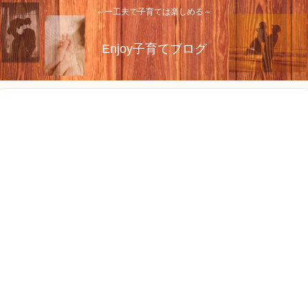
～一工夫で子育ては楽しめる～
Enjoy子育てブログ