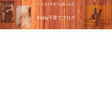
～一工夫で子育ては楽しめる～
Enjoy子育てブログ