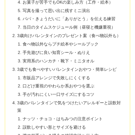
お菓子が苦手でもOKの楽しみ方（工作・絵本）
写真を撮って思い出に残すミニ演出
パパ・きょうだいに「ありがとう」を伝える練習
当日のタイムスケジュール例（昼寝と機嫌重視）
3歳向けバレンタインのプレゼント案（食べ物以外も）
食べ物以外ならプチ絵本やシールブック
手先遊びに良い知育シール・ぬりえ
実用系のハンカチ・靴下・ミニタオル
3歳でも食べやすいバレンタインおやつ・簡単レシピ
市販品アレンジで失敗しにくくする
口どけ重視のやわらか系おやつを選ぶ
手が汚れにくい一口サイズにするコツ
3歳のバレンタインで気をつけたいアレルギーと誤飲対
策
ナッツ・チョコ・はちみつの注意ポイント
誤飲しやすい形とサイズを避ける