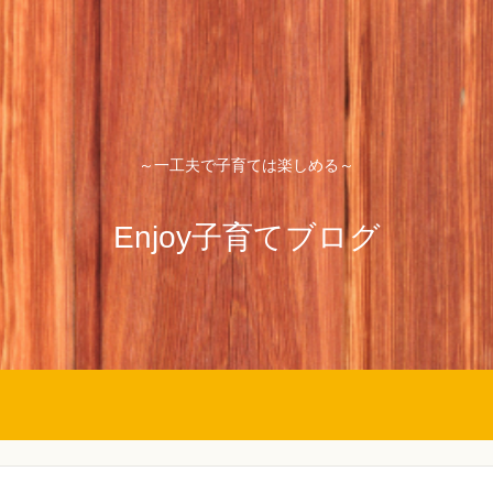
～一工夫で子育ては楽しめる～
Enjoy子育てブログ